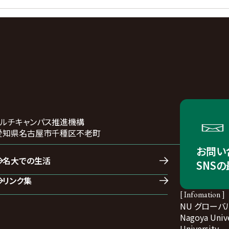
マルチキャンパス推進機構
01 愛知県名古屋市千種区不老町
お問い
名大での生活
SNS
リンク集
[ Infomation ]
NU グローバ
Nagoya Unive
University