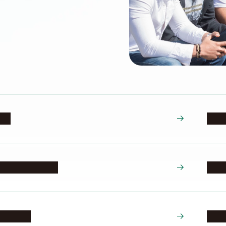
家族
住居
日本での生活支援
暮ら
医療・健康
国民